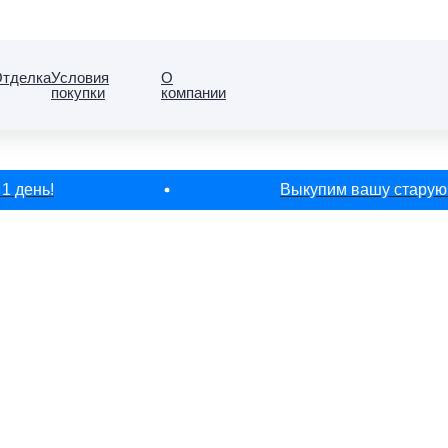
тделка
Условия
О
покупки
компании
день!
Выкупим вашу старую кв