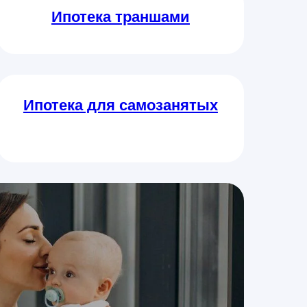
Ипотека траншами
Ипотека для самозанятых