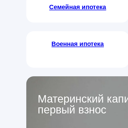
Семейная ипотека
Военная ипотека
Материнский капи
первый взнос