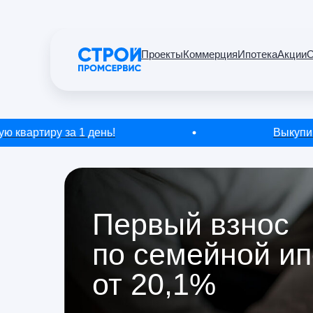
Проекты
Коммерция
Ипотека
Акции
О
ртиру за 1 день!
Выкупим вашу
Первый взнос
по семейной ип
от 20,1%