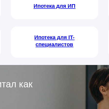
Ипотека для ИП
Ипотека для IT-
специалистов
тал как