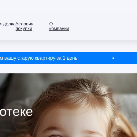
тделка
Условия
О
покупки
компании
 старую квартиру за 1 день!
отеке