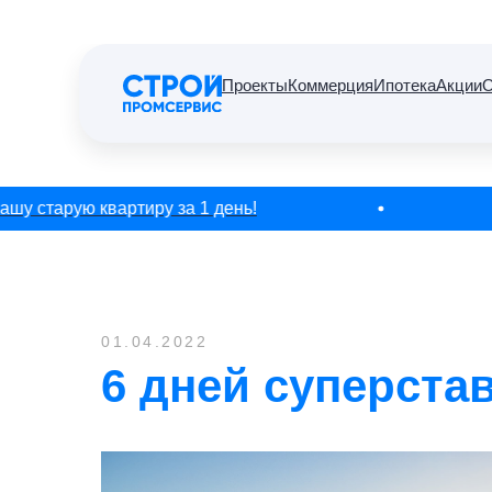
Проекты
Коммерция
Ипотека
Акции
О
у старую квартиру за 1 день!
01.04.2022
6 дней суперста