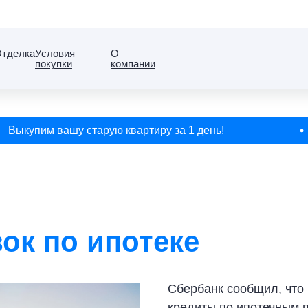
тделка
Условия
О
покупки
компании
Выкупим вашу старую квартиру за 1 день!
вок по ипотеке
Сбербанк сообщил, что
кредиты по ипотечным 