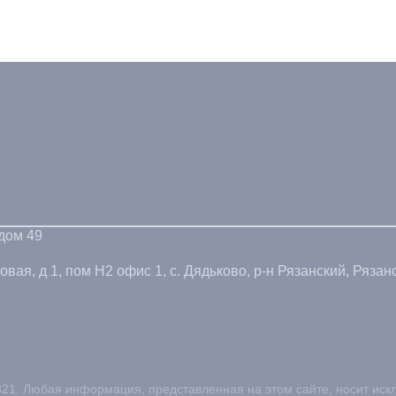
 дом 49
ая, д 1, пом Н2 офис 1, с. Дядьково, р-н Рязанский, Рязанс
21. Любая информация, представленная на этом сайте, носит иск