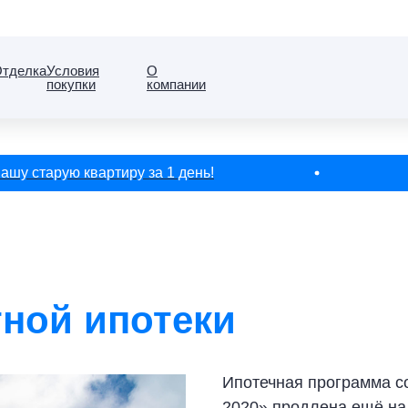
тделка
Условия
О
покупки
компании
у старую квартиру за 1 день!
ной ипотеки
Ипотечная программа с
2020» продлена ещё на 