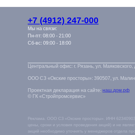
+7 (4912) 247-000
Мы на связи:
Пн-пт: 08:00 - 21:00
Сб-вс: 09:00 - 18:00
Центральный офис: г. Рязань, ул. Маяковского,
ООО СЗ «Окские просторы»: 390507, ул. Малинов
Проектная декларация на сайте:
наш.дом.рф
© ГК «Стройпромсервис»
Реклама. ООО СЗ «Окские просторы». ИНН 62340903
цены, сроки и условия проведения акций) и не явля
акций необходимо уточнять у менеджеров отдела пр