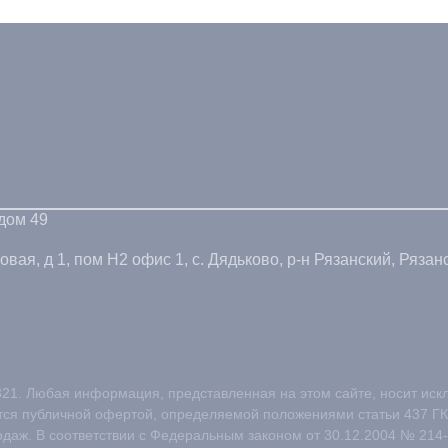
 дом 49
ая, д 1, пом Н2 офис 1, с. Дядьково, р-н Рязанский, Рязанс
21. Любая информация, представленная на этом сайте, носит иск
ется публичной офертой, определяемой положениями статьи 437 ГК
одаж. В соответствии с Федеральным законом от 30.12.2004 № 214