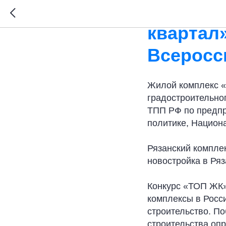
Жилой к
квартал
Всеросс
Жилой комплекс «
градостроительно
ТПП РФ по предпр
политике, Национ
Рязанский компле
новостройка в Ряз
Конкурс «ТОП ЖК»
комплексы в Росси
строительство. П
строительства оп