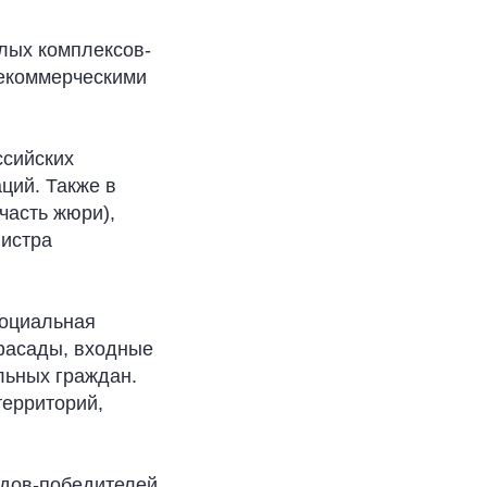
илых комплексов-
некоммерческими
ссийских
ций. Также в
часть жюри),
нистра
социальная
 фасады, входные
льных граждан.
территорий,
одов-победителей.