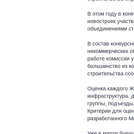
В этом году в кон
новостроек участ
объединениями ст
В состав конкурс
некоммерческих о
работе комиссии у
большинство из к
строительства со
Оценка каждого Ж
инфраструктура, 
группы, подъезды
Критерии для оце
разработанного М
Уже в марте будущ