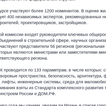
курсе участвуют более 1200 номинантов. В оценке ж
вует 400 независимых экспертов, рекомендованных 
роителей, проектировщиков, застройщиков.
ной комиссии входят руководители ключевых общеро
бъединений в строительной сфере, научных организа
частвуют представители 56 регионов (региональная 
оторых являются министрами или заместителями ми
ответствующего региона.
К проводится по 133 параметрам, в числе которых: 
дворовые пространства, безопасность, архитектура,
, лифты, инженерные системы, среда для маломоби
нивания взяты из Стандарта комплексного развития 
инстроем России и ДОМ.РФ.
его года мы узнаем, увидим ли Рязань в списке гор