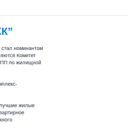
ий
ЖК”
 стал номинантом
ляются Комитет
РСПП по жилищной
мплекс-
 лучшие жилые
квартирное
жного