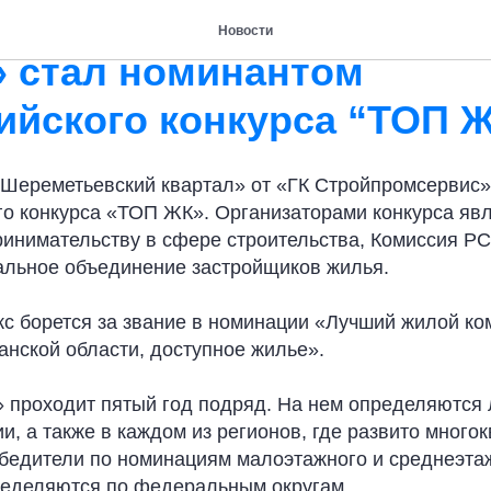
омплекс «Шереметьевск
Новости
» стал номинантом
ийского конкурса “ТОП 
Шереметьевский квартал» от «ГК Стройпромсервис»
го конкурса «ТОП ЖК». Организаторами конкурса яв
инимательству в сфере строительства, Комиссия 
альное объединение застройщиков жилья.
кс борется за звание в номинации «Лучший жилой ко
анской области, доступное жилье».
 проходит пятый год подряд. На нем определяются
и, а также в каждом из регионов, где развито много
обедители по номинациям малоэтажного и среднеэта
ределяются по федеральным округам.