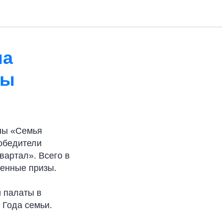
на
ны
ины «Семья
Победители
вартал». Всего в
ценные призы.
 палаты в
 Года семьи.